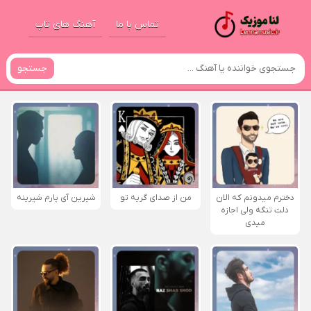
تماس با ما
آهنگ های تاپ
جستجو
دخترم میدونم که الان
من از صدای گريه تو
شیرین آی یارم شیرینه
دلت تنگه ولی اجازه
میدی