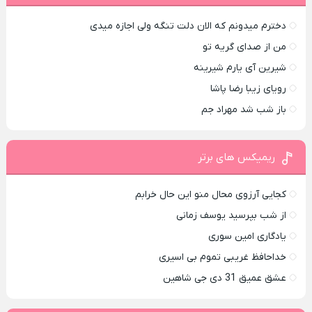
دخترم میدونم که الان دلت تنگه ولی اجازه میدی
من از صدای گريه تو
شیرین آی یارم شیرینه
رویای زیبا رضا پاشا
باز شب شد مهراد جم
ریمیکس های برتر
کجایی آرزوی محال منو این حال خرابم
از شب بپرسید یوسف زمانی
یادگاری امین سوری
خداحافظ غریبی تموم بی اسیری
عشق عمیق 31 دی جی شاهین