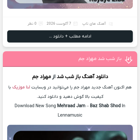
آهنگ های تاپ
7 آگوست 2026
0 نظر
ادامه مطلب + دانلود ...
باز شب شد مهراد جم
دانلود آهنگ
باز شب شد
از
مهراد جم
هم اکنون آهنگ جدید مهراد جم را می‌توانید در وبسایت
لنا موزیک
با
کیفیت بالا گوش دهید و دانلود کنید.
Download New Song
Mehraad Jam
–
Baz Shab Shod
In
Lennamusic