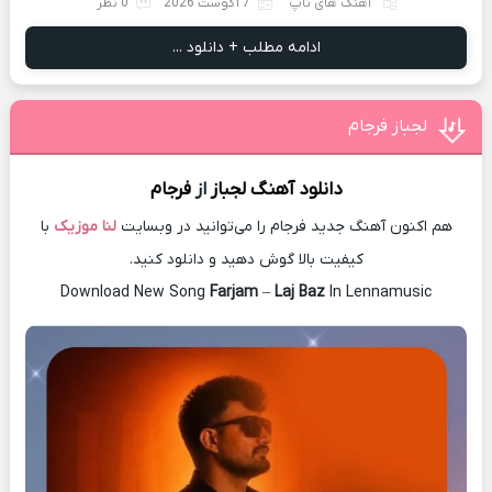
آهنگ های تاپ
7 آگوست 2026
0 نظر
ادامه مطلب + دانلود ...
لجباز فرجام
دانلود آهنگ
لجباز
از
فرجام
هم اکنون آهنگ جدید فرجام را می‌توانید در وبسایت
لنا موزیک
با
کیفیت بالا گوش دهید و دانلود کنید.
Download New Song
Farjam
–
Laj Baz
In Lennamusic