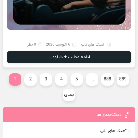
آهنگ های تاپ
6 آگوست 2026
0 نظر
ادامه مطلب + دانلود ...
1
2
3
4
5
…
888
889
بعدی
دسته‌بندی‌ها
آهنگ های تاپ