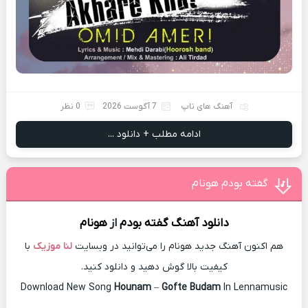
آهنگ های تاپ
7 آگوست 2026
0 نظر
ادامه مطلب + دانلود ...
گفته بودم هونام
دانلود آهنگ
گفته بودم
از
هونام
هم اکنون آهنگ جدید هونام را می‌توانید در وبسایت
لنا موزیک
با
کیفیت بالا گوش دهید و دانلود کنید.
Download New Song
Hounam
–
Gofte Budam
In Lennamusic