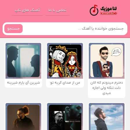
تماس با ما
آهنگ های تاپ
جستجو
دخترم میدونم که الان
من از صدای گريه تو
شیرین آی یارم شیرینه
دلت تنگه ولی اجازه
میدی