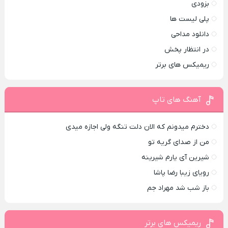
بزودی
پلی لیست ها
دانلود مداحی
در انتظار پخش
ریمیکس های برتر
آهنگ های تاپ
دخترم میدونم که الان دلت تنگه ولی اجازه میدی
من از صدای گريه تو
شیرین آی یارم شیرینه
رویای زیبا رضا پاشا
باز شب شد مهراد جم
ریمیکس های برتر