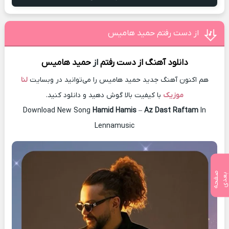
از دست رفتم حمید هامیس
دانلود آهنگ
از دست رفتم
از
حمید هامیس
هم اکنون آهنگ جدید حمید هامیس را می‌توانید در وبسایت
لنا
موزیک
با کیفیت بالا گوش دهید و دانلود کنید.
Download New Song
Hamid Hamis
–
Az Dast Raftam
In
Lennamusic
ص
ف
ح
ه
ع
د
ب
ی