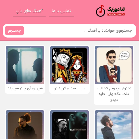
تماس با ما
آهنگ های تاپ
جستجو
دخترم میدونم که الان
من از صدای گريه تو
شیرین آی یارم شیرینه
دلت تنگه ولی اجازه
میدی