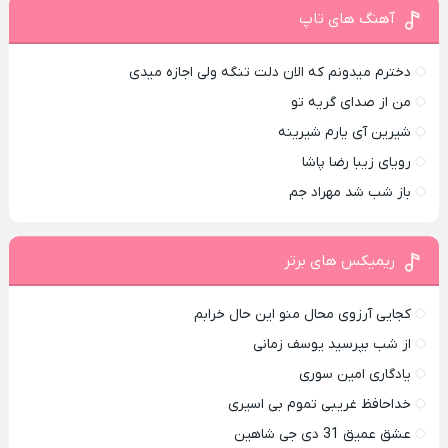
آهنگ های تاپ
دخترم میدونم که الان دلت تنگه ولی اجازه میدی
من از صدای گريه تو
شیرین آی یارم شیرینه
رویای زیبا رضا پاشا
باز شب شد مهراد جم
ریمیکس های برتر
کجایی آرزوی محال منو این حال خرابم
از شب بپرسید یوسف زمانی
یادگاری امین سوری
خداحافظ غریبی تموم بی اسیری
عشق عمیق 31 دی جی شاهین