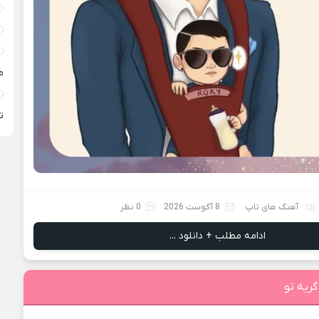
م
ته
آهنگ های تاپ
8 آگوست 2026
0 نظر
ادامه مطلب + دانلود ...
ريه تو