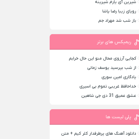
شیرین آی یارم شیرینه
رویای زیبا رضا پاشا
باز شب شد مهراد جم
ریمیکس های برتر
کجایی آرزوی محال منو این حال خرابم
از شب بپرسید یوسف زمانی
یادگاری امین سوری
خداحافظ غریبی تموم بی اسیری
عشق عمیق 31 دی جی شاهین
پلی لیست ها
دانلود آهنگ های پرطرفدار کلر کیم + متن