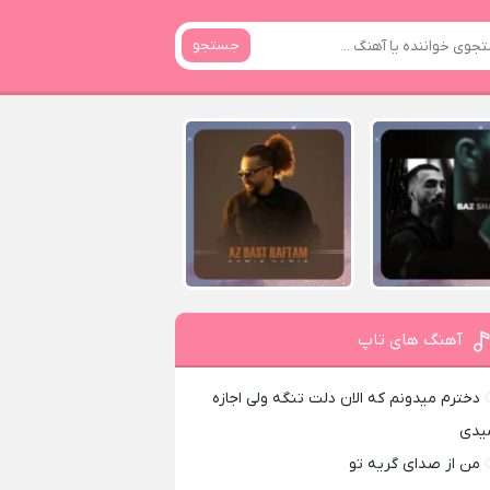
جستجو
آهنگ های تاپ
دخترم میدونم که الان دلت تنگه ولی اجازه
یدی
من از صدای گريه تو