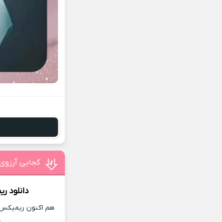
کجایی آرزوی 
دانلود ر
هم اکنون ریمیکس جد