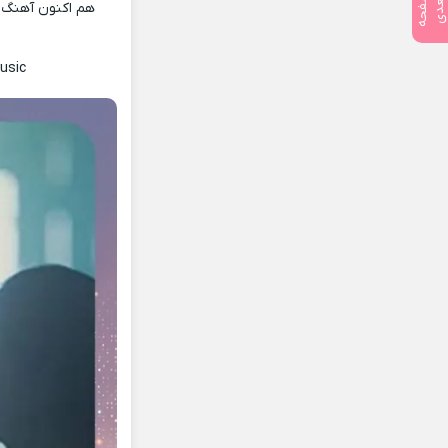
ص
ف
ح
ه
ع
د
ب
ی
هم اکنون آهنگ ج
usic