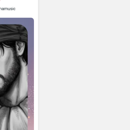
ل
nnamusic