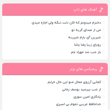
آهنگ های تاپ
دخترم میدونم که الان دلت تنگه ولی اجازه میدی
من از صدای گريه تو
شیرین آی یارم شیرینه
رویای زیبا رضا پاشا
باز شب شد مهراد جم
ریمیکس های برتر
کجایی آرزوی محال منو این حال خرابم
از شب بپرسید یوسف زمانی
یادگاری امین سوری
خداحافظ غریبی تموم بی اسیری