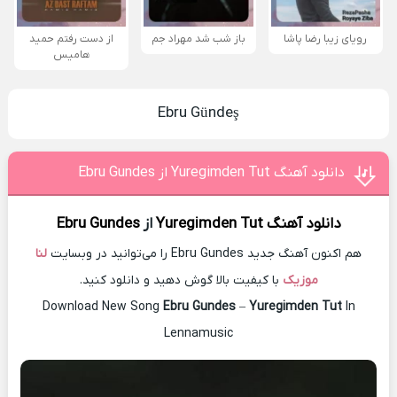
رویای زیبا رضا پاشا
باز شب شد مهراد جم
از دست رفتم حمید
هامیس
Ebru Gündeş
دانلود آهنگ Yuregimden Tut از Ebru Gundes
دانلود آهنگ
Yuregimden Tut
از
Ebru Gundes
هم اکنون آهنگ جدید Ebru Gundes را می‌توانید در وبسایت
لنا
موزیک
با کیفیت بالا گوش دهید و دانلود کنید.
Download New Song
Ebru Gundes
–
Yuregimden Tut
In
Lennamusic