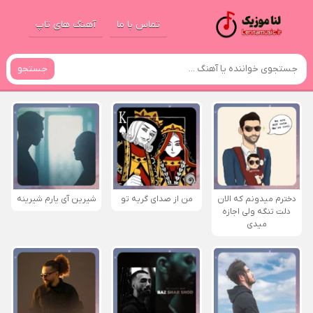
تماس با ما
آهنگ های تاپ
جستجو
دخترم میدونم که الان
من از صدای گريه تو
شیرین آی یارم شیرینه
دلت تنگه ولی اجازه
میدی