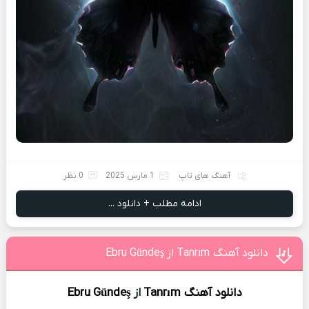
آهنگ های تاپ
1 مارس 2025
0 نظر
ادامه مطلب + دانلود ...
دانلود آهنگ Tanrım از Ebru Gündeş
دانلود آهنگ
Tanrım
از
Ebru Gündeş