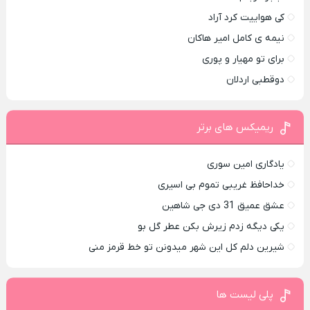
کی هواییت کرد آراد
نیمه ی کامل امیر هاکان
برای تو مهیار و پوری
دوقطبی اردلان
ریمیکس های برتر
یادگاری امین سوری
خداحافظ غریبی تموم بی اسیری
عشق عمیق 31 دی جی شاهین
یکی دیگه زدم زیرش بکن عطر گل بو
شیرین دلم کل این شهر میدونن تو خط قرمز منی
پلی لیست ها