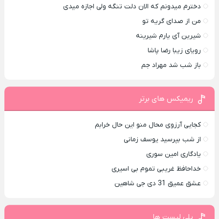
دخترم میدونم که الان دلت تنگه ولی اجازه میدی
من از صدای گريه تو
شیرین آی یارم شیرینه
رویای زیبا رضا پاشا
باز شب شد مهراد جم
ریمیکس های برتر
کجایی آرزوی محال منو این حال خرابم
از شب بپرسید یوسف زمانی
یادگاری امین سوری
خداحافظ غریبی تموم بی اسیری
عشق عمیق 31 دی جی شاهین
پلی لیست ها