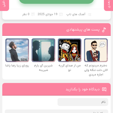
پست بعدی
پست قبلی
آهنگ های تاپ
19 جولای 2025
0 نظر
پست های پیشنهادی
دخترم میدونم که
من از صدای گريه
شیرین آی یارم
رویای زیبا رضا پاشا
الان دلت تنگه ولی
تو
شیرینه
اجازه میدی
دیدگاه خود را بگذارید