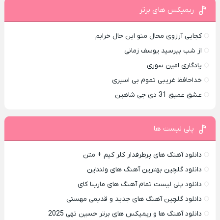
ریمیکس های برتر
کجایی آرزوی محال منو این حال خرابم
از شب بپرسید یوسف زمانی
یادگاری امین سوری
خداحافظ غریبی تموم بی اسیری
عشق عمیق 31 دی جی شاهین
پلی لیست ها
دانلود آهنگ های پرطرفدار کلر کیم + متن
دانلود گلچین بهترین آهنگ های ولنتاین
دانلود پلی لیست تمام آهنگ های مارینا کای
دانلود گلچین آهنگ های جدید و قدیمی مهستی
دانلود آهنگ ها و ریمیکس های برتر حسین تهی 2025