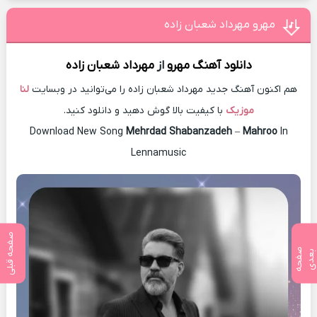
مهرو مهرداد شعبان زاده
دانلود آهنگ
مهرو
از
مهرداد شعبان زاده
هم اکنون آهنگ جدید مهرداد شعبان زاده را می‌توانید در وبسایت
لنا
موزیک
با کیفیت بالا گوش دهید و دانلود کنید.
Download New Song
Mehrdad Shabanzadeh
–
Mahroo
In
Lennamusic
صفحه قبلی
ص
ف
ح
ه
ع
د
ب
ی