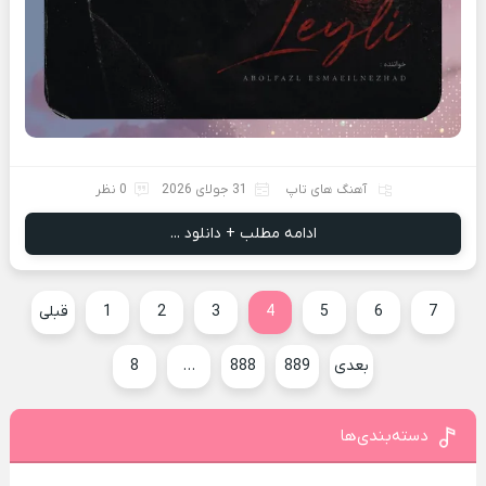
آهنگ های تاپ
31 جولای 2026
0 نظر
ادامه مطلب + دانلود ...
7
6
5
4
3
2
1
قبلی
بعدی
889
888
…
8
دسته‌بندی‌ها