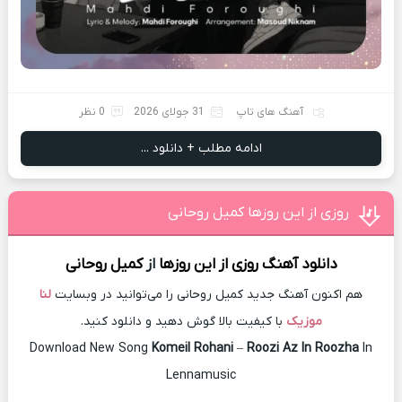
آهنگ های تاپ
31 جولای 2026
0 نظر
ادامه مطلب + دانلود ...
روزی از این روزها کمیل روحانی
دانلود آهنگ
روزی از این روزها
از
کمیل روحانی
هم اکنون آهنگ جدید کمیل روحانی را می‌توانید در وبسایت
لنا
موزیک
با کیفیت بالا گوش دهید و دانلود کنید.
Download New Song
Komeil Rohani
–
Roozi Az In Roozha
In
Lennamusic