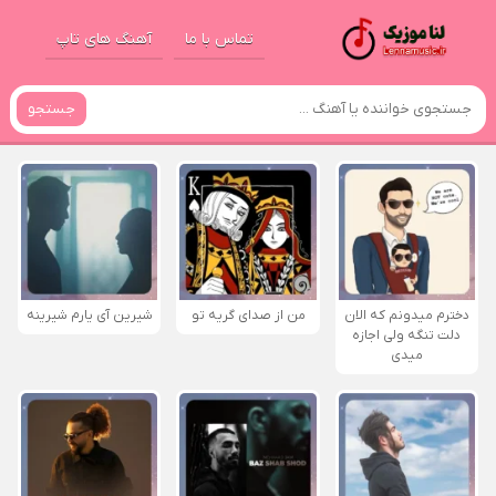
تماس با ما
آهنگ های تاپ
جستجو
دخترم میدونم که الان
من از صدای گريه تو
شیرین آی یارم شیرینه
دلت تنگه ولی اجازه
میدی