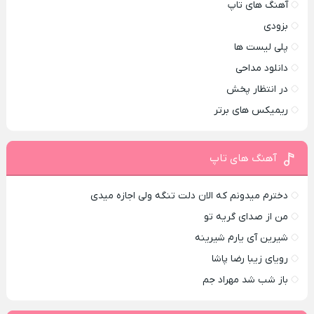
آهنگ های تاپ
بزودی
پلی لیست ها
دانلود مداحی
در انتظار پخش
ریمیکس های برتر
آهنگ های تاپ
دخترم میدونم که الان دلت تنگه ولی اجازه میدی
من از صدای گريه تو
شیرین آی یارم شیرینه
رویای زیبا رضا پاشا
باز شب شد مهراد جم