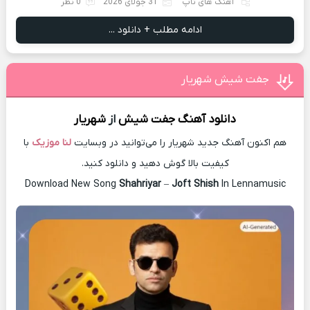
آهنگ های تاپ
31 جولای 2026
0 نظر
ادامه مطلب + دانلود ...
جفت شیش شهریار
دانلود آهنگ
جفت شیش
از
شهریار
هم اکنون آهنگ جدید شهریار را می‌توانید در وبسایت
لنا موزیک
با
کیفیت بالا گوش دهید و دانلود کنید.
Download New Song
Shahriyar
–
Joft Shish
In Lennamusic