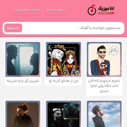
تماس با ما
آهنگ های تاپ
جستجو
دخترم میدونم که الان
من از صدای گريه تو
شیرین آی یارم شیرینه
دلت تنگه ولی اجازه
میدی