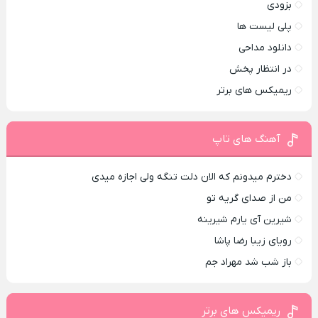
بزودی
پلی لیست ها
دانلود مداحی
در انتظار پخش
ریمیکس های برتر
آهنگ های تاپ
دخترم میدونم که الان دلت تنگه ولی اجازه میدی
من از صدای گريه تو
شیرین آی یارم شیرینه
رویای زیبا رضا پاشا
باز شب شد مهراد جم
ریمیکس های برتر