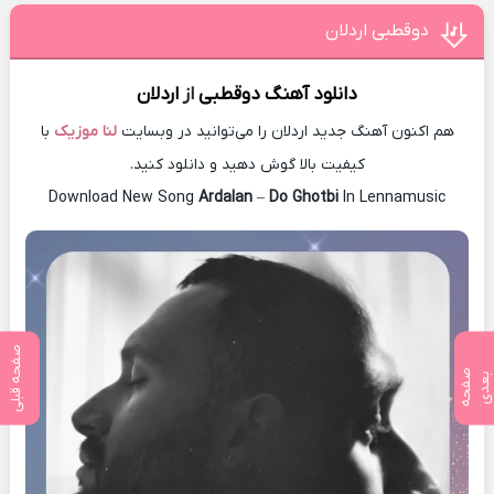
دوقطبی اردلان
دانلود آهنگ
دوقطبی
از
اردلان
هم اکنون آهنگ جدید اردلان را می‌توانید در وبسایت
لنا موزیک
با
کیفیت بالا گوش دهید و دانلود کنید.
Download New Song
Ardalan
–
Do Ghotbi
In Lennamusic
صفحه قبلی
ص
ف
ح
ه
ع
د
ب
ی