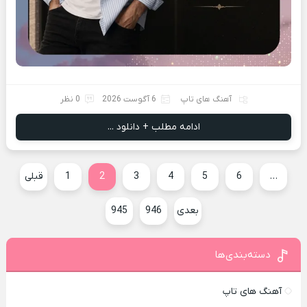
آهنگ های تاپ
6 آگوست 2026
0 نظر
ادامه مطلب + دانلود ...
…
6
5
4
3
2
1
قبلی
بعدی
946
945
دسته‌بندی‌ها
آهنگ های تاپ