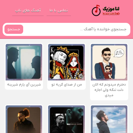
تماس با ما
آهنگ های تاپ
جستجو
دخترم میدونم که الان
من از صدای گريه تو
شیرین آی یارم شیرینه
دلت تنگه ولی اجازه
میدی