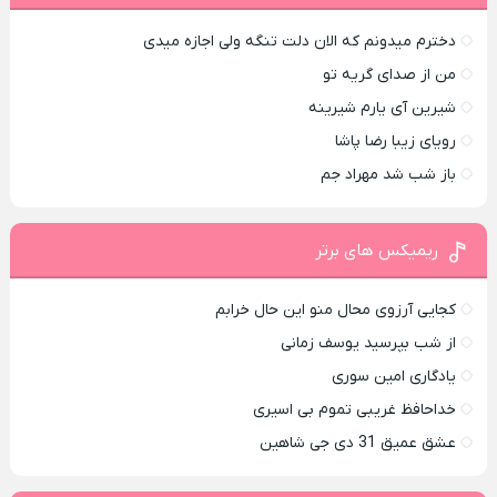
دخترم میدونم که الان دلت تنگه ولی اجازه میدی
من از صدای گريه تو
شیرین آی یارم شیرینه
رویای زیبا رضا پاشا
باز شب شد مهراد جم
ریمیکس های برتر
کجایی آرزوی محال منو این حال خرابم
از شب بپرسید یوسف زمانی
یادگاری امین سوری
خداحافظ غریبی تموم بی اسیری
عشق عمیق 31 دی جی شاهین