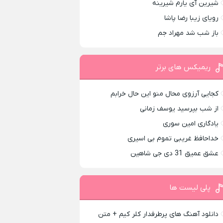
شیرین آی یارم شیرینه
رویای زیبا رضا پاشا
باز شب شد مهراد جم
ریمیکس های برتر
کجایی آرزوی محال منو این حال خرابم
از شب بپرسید یوسف زمانی
یادگاری امین سوری
خداحافظ غریبی تموم بی اسیری
عشق عمیق 31 دی جی شاهین
پلی لیست ها
دانلود آهنگ های پرطرفدار کلر کیم + متن