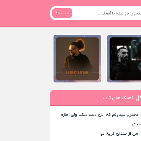
جستجو
آهنگ های تاپ
دخترم میدونم که الان دلت تنگه ولی اجازه
یدی
من از صدای گريه تو