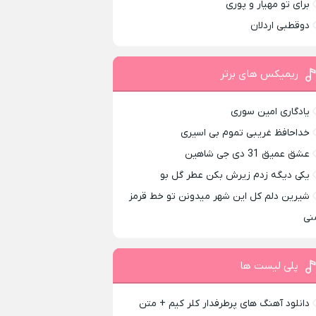
برای تو مهیار و پوری
دوقطبی اردلان
ریمیکس های برتر
یادگاری امین سوری
خداحافظ غریبی تموم بی اسیری
عشق عمیق 31 دی جی شاهین
یکی دیگه زدم زیرش بکن عطر گل بو
شیرین دلم کل این شهر میدونن تو خط قرمز
نی
پلی لیست ها
دانلود آهنگ های پرطرفدار کلر کیم + متن