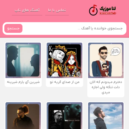
تماس با ما
آهنگ های تاپ
جستجو
دخترم میدونم که الان
من از صدای گريه تو
شیرین آی یارم شیرینه
دلت تنگه ولی اجازه
میدی