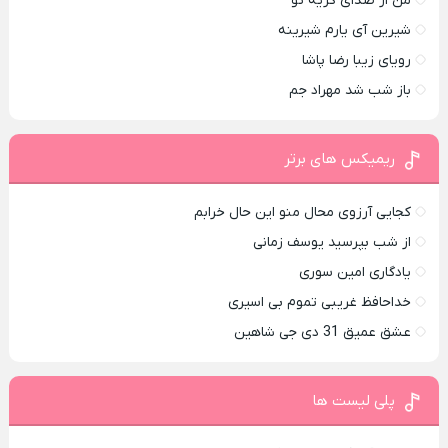
من از صدای گريه تو
شیرین آی یارم شیرینه
رویای زیبا رضا پاشا
باز شب شد مهراد جم
ریمیکس های برتر
کجایی آرزوی محال منو این حال خرابم
از شب بپرسید یوسف زمانی
یادگاری امین سوری
خداحافظ غریبی تموم بی اسیری
عشق عمیق 31 دی جی شاهین
پلی لیست ها