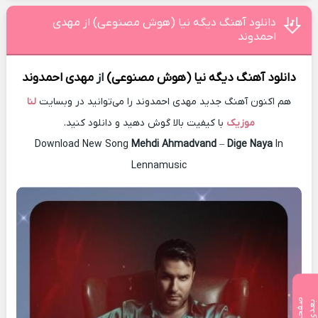
دانلود آهنگ دیگه نیا (هوش مصنوعی) از مهدی
احمدوند
دانلود آهنگ
دیگه نیا (هوش مصنوعی)
از
مهدی احمدوند
هم اکنون آهنگ جدید مهدی احمدوند را می‌توانید در وبسایت
لنا
موزیک
با کیفیت بالا گوش دهید و دانلود کنید.
Download New Song
Mehdi Ahmadvand
–
Dige Naya
In
Lennamusic
ص
ف
ح
ه
ع
د
ب
ی