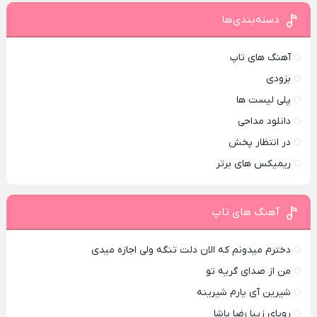
دسته‌بندی‌ها
آهنگ های تاپ
بزودی
پلی لیست ها
دانلود مداحی
در انتظار پخش
ریمیکس های برتر
آهنگ های تاپ
دخترم میدونم که الان دلت تنگه ولی اجازه میدی
من از صدای گريه تو
شیرین آی یارم شیرینه
رویای زیبا رضا پاشا