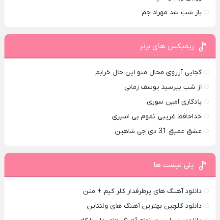
باز شب شد مهراد جم
ریمیکس های برتر
کجایی آرزوی محال منو این حال خرابم
از شب بپرسید یوسف زمانی
یادگاری امین سوری
خداحافظ غریبی تموم بی اسیری
عشق عمیق 31 دی جی شاهین
پلی لیست ها
دانلود آهنگ های پرطرفدار کلر کیم + متن
دانلود گلچین بهترین آهنگ های ولنتاین