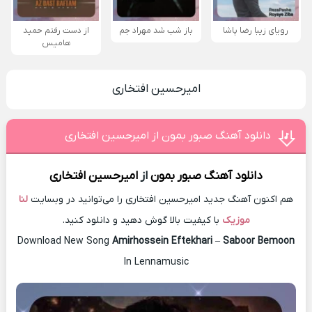
رویای زیبا رضا پاشا
باز شب شد مهراد جم
از دست رفتم حمید
هامیس
امیرحسین افتخاری
دانلود آهنگ صبور بمون از امیرحسین افتخاری
دانلود آهنگ
صبور بمون
از
امیرحسین افتخاری
هم اکنون آهنگ جدید امیرحسین افتخاری را می‌توانید در وبسایت
لنا
موزیک
با کیفیت بالا گوش دهید و دانلود کنید.
Download New Song
Amirhossein Eftekhari
–
Saboor Bemoon
In Lennamusic