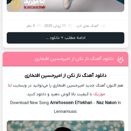
آهنگ های تاپ
11 ژوئن 2025
0 نظر
ادامه مطلب + دانلود ...
دانلود آهنگ ناز نکن از امیرحسین افتخاری
دانلود آهنگ
ناز نکن
از
امیرحسین افتخاری
هم اکنون آهنگ جدید امیرحسین افتخاری را می‌توانید در وبسایت
لنا
موزیک
با کیفیت بالا گوش دهید و دانلود کنید.
Download New Song
Amirhossein Eftekhari
–
Naz Nakon
In
Lennamusic