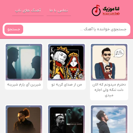
تماس با ما
آهنگ های تاپ
جستجو
دخترم میدونم که الان
من از صدای گريه تو
شیرین آی یارم شیرینه
دلت تنگه ولی اجازه
میدی