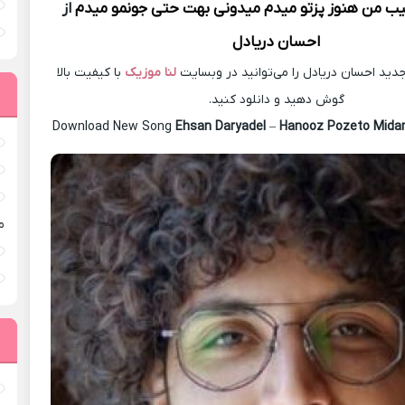
ﻴﺐ ﻣﻦ ﻫﻨﻮز ﭘﺰﺗﻮ ﻣﻴﺪم ﻣﻴﺪوﻧﻰ ﺑﻬﺖ ﺣﺘﻰ ﺟﻮﻧﻤﻮ ﻣﻴﺪم
از
احسان دریادل
ید احسان دریادل را می‌توانید در وبسایت
لنا موزیک
با کیفیت بالا
گوش دهید و دانلود کنید.
Download New Song
Ehsan Daryadel
–
Hanooz Pozeto Mid
م