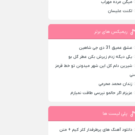
میگن مرده مهراب
لکنت علیسان
ریمیکس های برتر
عشق عمیق 31 دی جی شاهین
یکی دیگه زدم زیرش بکن عطر گل بو
شیرین دلم کل این شهر میدونن تو خط قرمز
نی
زندان محمد محرمی
عزیزم اگر حالمو نپرسی طاقت نمیارم
پلی لیست ها
دانلود آهنگ های پرطرفدار کلر کیم + متن