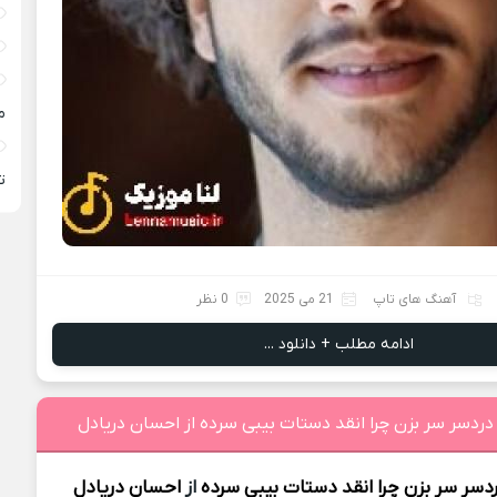
م
ته
آهنگ های تاپ
21 می 2025
0 نظر
ادامه مطلب + دانلود ...
دردﺳﺮ ﺳﺮ ﺑﺰن ﭼﺮا اﻧﻘﺪ دﺳﺘﺎت ﺑﻴﺒﻰ ﺳﺮده از احسان دریادل
دﺳﺮ ﺳﺮ ﺑﺰن ﭼﺮا اﻧﻘﺪ دﺳﺘﺎت ﺑﻴﺒﻰ ﺳﺮده
از
احسان دریادل