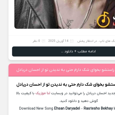
گ های تاپ
،
در انتظار پخش
14 آوریل 2025
0 نظر
ادامه مطلب + دانلود ...
راستشو بخوای شک دارم حتی به ندیدن تو از احسان دریادل
ستشو بخوای شک دارم حتی به ندیدن تو
از
احسان دریادل
ید احسان دریادل را می‌توانید در وبسایت
لنا موزیک
با کیفیت بالا
گوش دهید و دانلود کنید.
Download New Song
Ehsan Daryadel
–
Rastesho Bekhay
I