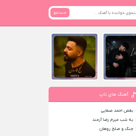
جستجو
آهنگ های تاپ
بغض احمد صفایی
یه شب میرم رضا آرمند
جنگ و صلح روهان