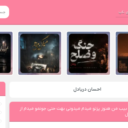
 تاپ
احسان دریادل
 ﺑﻴﺐ ﻣﻦ ﻫﻨﻮز ﭘﺰﺗﻮ ﻣﻴﺪم ﻣﻴﺪوﻧﻰ ﺑﻬﺖ ﺣﺘﻰ ﺟﻮﻧﻤﻮ ﻣﻴﺪم از
ل