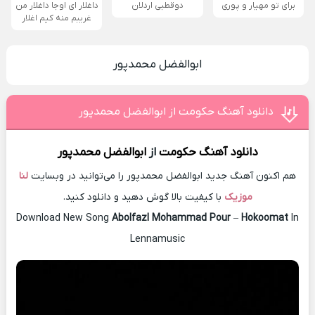
برای تو مهیار و پوری
دوقطبی اردلان
داغلار ای اوجا داغلار من
غریبم منه کیم اغلار
ابوالفضل محمدپور
دانلود آهنگ حکومت از ابوالفضل محمدپور
دانلود آهنگ
حکومت
از
ابوالفضل محمدپور
هم اکنون آهنگ جدید ابوالفضل محمدپور را می‌توانید در وبسایت
لنا
موزیک
با کیفیت بالا گوش دهید و دانلود کنید.
Download New Song
Abolfazl Mohammad Pour
–
Hokoomat
In
Lennamusic