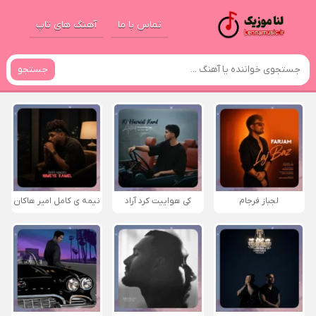
تماس با ما
آهنگ های تاپ
جستجو
لجباز فرجام
کی هواییت کرد آراد
نیمه ی کامل امیر هاکان