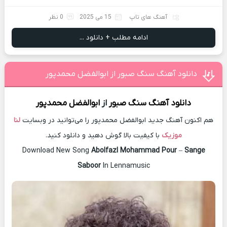
آهنگ های تاپ
15 می 2025
0 نظر
ادامه مطلب + دانلود ...
دانلود آهنگ سنگ صبور از ابوالفضل محمدپور
دانلود آهنگ
سنگ صبور
از
ابوالفضل محمدپور
هم اکنون آهنگ جدید ابوالفضل محمدپور را می‌توانید در وبسایت
لنا
موزیک
با کیفیت بالا گوش دهید و دانلود کنید.
Download New Song
Abolfazl Mohammad Pour
–
Sange
Saboor
In Lennamusic