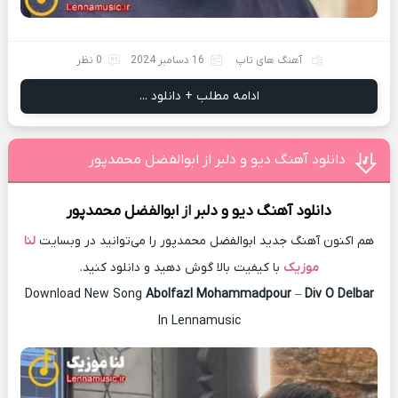
آهنگ های تاپ
16 دسامبر 2024
0 نظر
ادامه مطلب + دانلود ...
دانلود آهنگ دیو و دلبر از ابوالفضل محمدپور
دانلود آهنگ
دیو و دلبر
از
ابوالفضل محمدپور
هم اکنون آهنگ جدید ابوالفضل محمدپور را می‌توانید در وبسایت
لنا
موزیک
با کیفیت بالا گوش دهید و دانلود کنید.
Download New Song
Abolfazl Mohammadpour
–
Div O Delbar
In Lennamusic