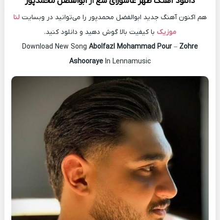
دانلود آهنگ
ظهر عاشورای سع
از
ابوالفضل محمدپور
هم اکنون آهنگ جدید ابوالفضل محمدپور را می‌توانید در وبسایت
لنا
موزیک
با کیفیت بالا گوش دهید و دانلود کنید.
Download New Song
Abolfazl Mohammad Pour
–
Zohre
Ashooraye
In Lennamusic