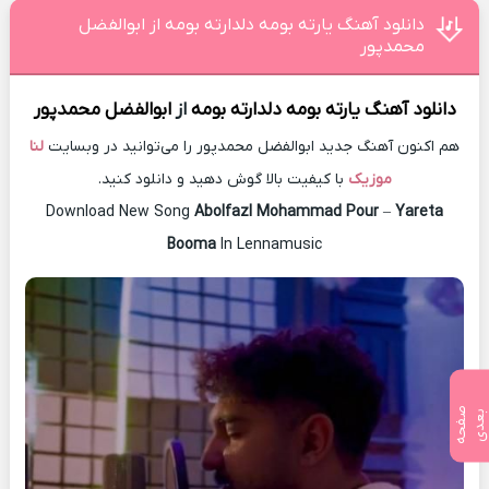
دانلود آهنگ یارته بومه دلدارته بومه از ابوالفضل
محمدپور
دانلود آهنگ
یارته بومه دلدارته بومه
از
ابوالفضل محمدپور
هم اکنون آهنگ جدید ابوالفضل محمدپور را می‌توانید در وبسایت
لنا
موزیک
با کیفیت بالا گوش دهید و دانلود کنید.
Download New Song
Abolfazl Mohammad Pour
–
Yareta
Booma
In Lennamusic
ص
ف
ح
ه
ع
د
ب
ی