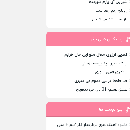
شیرین آی یارم شیرینه
رویای زیبا رضا پاشا
باز شب شد مهراد جم
ریمیکس های برتر
کجایی آرزوی محال منو این حال خرابم
از شب بپرسید یوسف زمانی
یادگاری امین سوری
خداحافظ غریبی تموم بی اسیری
عشق عمیق 31 دی جی شاهین
پلی لیست ها
دانلود آهنگ های پرطرفدار کلر کیم + متن