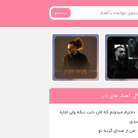
جستجو
آهنگ های تاپ
دخترم میدونم که الان دلت تنگه ولی اجازه
یدی
من از صدای گريه تو