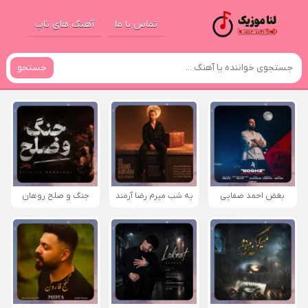
تماس با ما
آهنگ های تاپ
جستجو
بغض احمد صفایی
یه شب میرم رضا آرمند
جنگ و صلح روهان