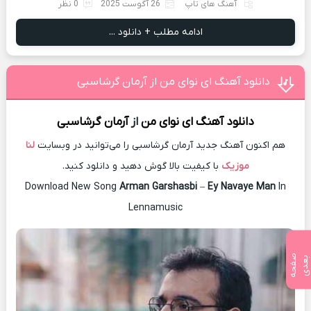
آهنگ های تاپ
26 آگوست 2025
0 نظر
ادامه مطلب + دانلود ...
دانلود آهنگ ای نوای من از آرمان گرشاسبی
دانلود آهنگ
ای نوای من
از
آرمان گرشاسبی
هم اکنون آهنگ جدید آرمان گرشاسبی را می‌توانید در وبسایت
لنا
موزیک
با کیفیت بالا گوش دهید و دانلود کنید.
Download New Song
Arman Garshasbi
–
Ey Navaye Man
In
Lennamusic
ص
ف
ح
ه
ع
د
ب
ی