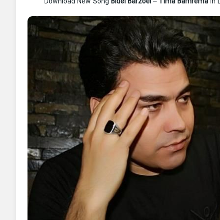
Download New Song
Bidel Barzoei
–
Tima Bamrema
In 