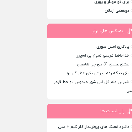
برای تو مهیار و پوری
دوقطبی اردلان
ریمیکس های برتر
یادگاری امین سوری
خداحافظ غریبی تموم بی اسیری
عشق عمیق 31 دی جی شاهین
یکی دیگه زدم زیرش بکن عطر گل بو
شیرین دلم کل این شهر میدونن تو خط قرمز
نی
پلی لیست ها
دانلود آهنگ های پرطرفدار کلر کیم + متن