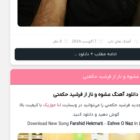
آهنگ های تاپ
7 آگوست 2024
0 نظر
ادامه مطلب + دانلود ...
عشوه و ناز از فرشید حکمتی
دانلود آهنگ
عشوه و ناز
از
فرشید حکمتی
ید فرشید حکمتی را می‌توانید در وبسایت
لنا موزیک
با کیفیت بالا
گوش دهید و دانلود کنید.
Download New Song
Farshid Hekmati
–
Eshve O Naz
In