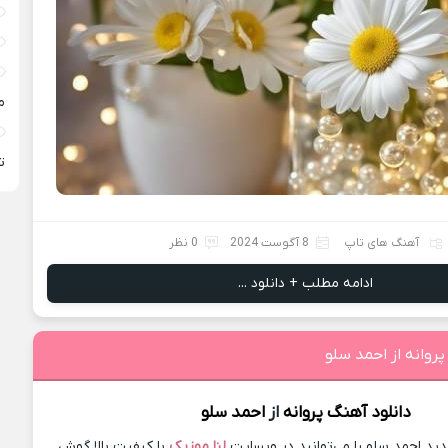
م
ته
آهنگ های تاپ
8 آگوست 2024
0 نظر
ادامه مطلب + دانلود ...
پروانه از احمد سلو
دانلود آهنگ
پروانه
از
احمد سلو
د احمد سلو را می‌توانید در وبسایت
لنا موزیک
با کیفیت بالا گوش