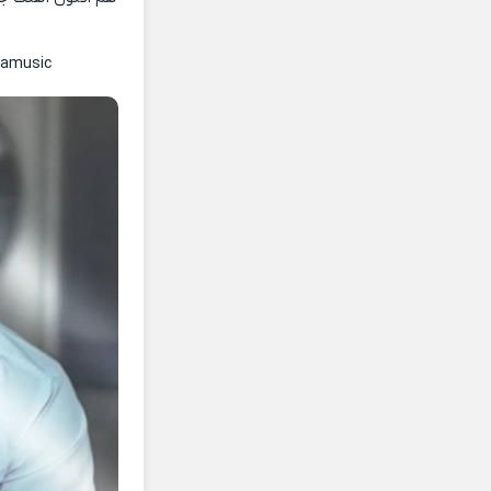
namusic