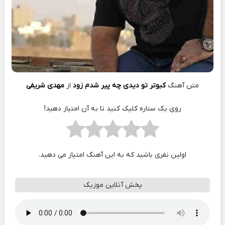
متن آهنگ
ﻛﺒﻮﺗﺮ ﺗﻮ دﻳﺪی ﭼﻪ ﭘﻴﺮ ﺷﺪم زود
از
مهدی شریفی
روی یک ستاره کلیک کنید تا به آن امتیاز دهید!
اولین نفری باشید که به این آهنگ امتیاز می دهید.
پخش آنلاین موزیک