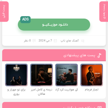
پست بعدی
پست قبلی
ADS
دانلــود موزیــکیـــو
آهنگ های تاپ
7 می 2024
0 نظر
پست های پیشنهادی
لجباز فرجام
کی هواییت کرد آراد
نیمه ی کامل امیر
برای تو مهیار و
هاکان
پوری