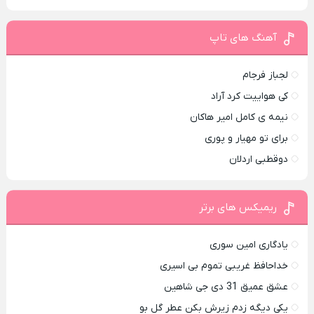
آهنگ های تاپ
لجباز فرجام
کی هواییت کرد آراد
نیمه ی کامل امیر هاکان
برای تو مهیار و پوری
دوقطبی اردلان
ریمیکس های برتر
یادگاری امین سوری
خداحافظ غریبی تموم بی اسیری
عشق عمیق 31 دی جی شاهین
یکی دیگه زدم زیرش بکن عطر گل بو