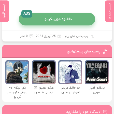
پست بعدی
پست قبلی
ADS
دانلــود موزیــکیـــو
ریمیکس های برتر
25 آوریل 2024
0 نظر
پست های پیشنهادی
یادگاری امین
خداحافظ غریبی
عشق عمیق 31
یکی دیگه زدم
سوری
تموم بی اسیری
دی جی شاهین
زیرش بکن عطر
گل بو
دیدگاه خود را بگذارید