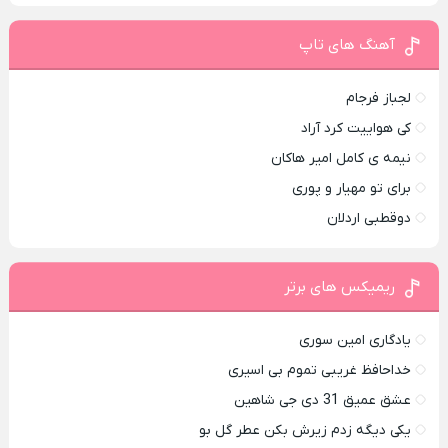
آهنگ های تاپ
لجباز فرجام
کی هواییت کرد آراد
نیمه ی کامل امیر هاکان
برای تو مهیار و پوری
دوقطبی اردلان
ریمیکس های برتر
یادگاری امین سوری
خداحافظ غریبی تموم بی اسیری
عشق عمیق 31 دی جی شاهین
یکی دیگه زدم زیرش بکن عطر گل بو