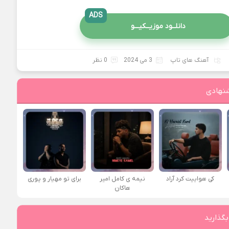
ADS
دانلــود موزیــکیـــو
آهنگ های تاپ
3 می 2024
0 نظر
نهادی
کی هواییت کرد آراد
نیمه ی کامل امیر
برای تو مهیار و پوری
هاکان
بگذارید