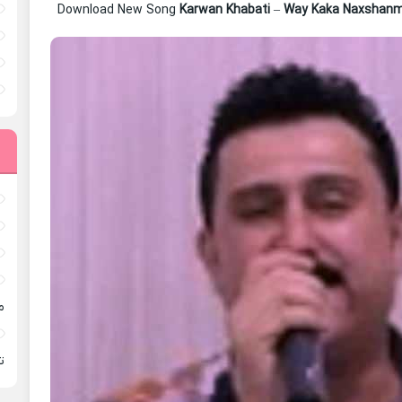
Download New Song
Karwan Khabati
–
Way Kaka Naxshan
م
ته