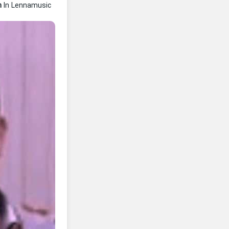
m
In Lennamusic