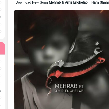
Download New Song
Mehrab & Amir Enghelab
–
Ham Gha
م
م
ته