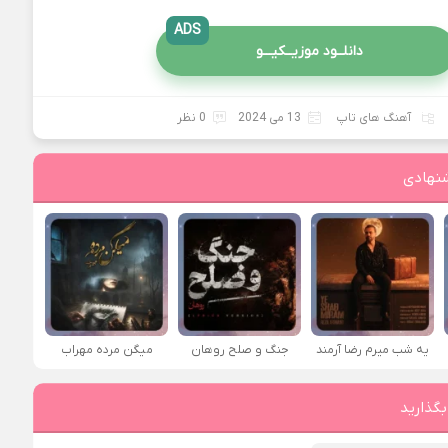
ADS
دانلــود موزیــکیـــو
آهنگ های تاپ
13 می 2024
0 نظر
نهادی
یه شب میرم رضا آرمند
جنگ و صلح روهان
میگن مرده مهراب
بگذارید