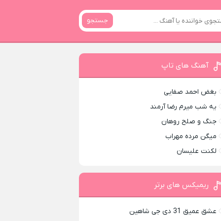
جستجو
آهنگ های تاپ
بغض احمد صفایی
یه شب میرم رضا آرمند
جنگ و صلح روهان
میگن مرده مهراب
لکنت علیسان
ریمیکس های برتر
عشق عمیق 31 دی جی شاهین