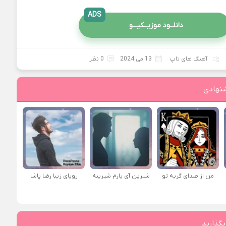
ADS
دانلــود موزیــکیـــو
آهنگ های تاپ
13 می 2024
0 نظر
نهادی
من از صدای گريه تو
شیرین آی یارم شیرینه
رویای زیبا رضا پاشا
بگذارید