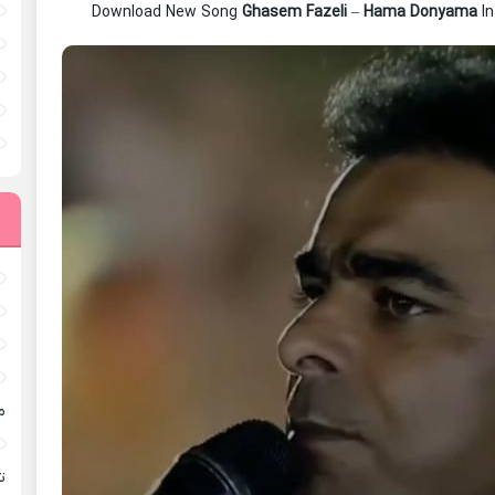
Download New Song
Ghasem Fazeli
–
Hama Donyama
In
م
ته