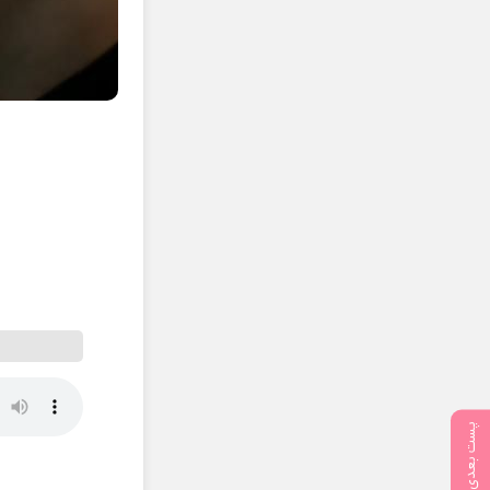
م
پست بعدی