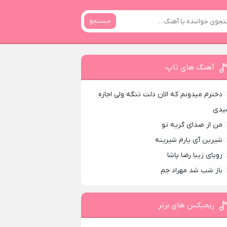
جستجو
آهنگ های تاپ
دخترم میدونم که الان دلت تنگه ولی اجازه
یدی
من از صدای گريه تو
شیرین آی یارم شیرینه
رویای زیبا رضا پاشا
باز شب شد مهراد جم
ریمیکس های برتر