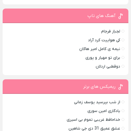
آهنگ های تاپ
لجباز فرجام
کی هواییت کرد آراد
نیمه ی کامل امیر هاکان
برای تو مهیار و پوری
دوقطبی اردلان
ریمیکس های برتر
از شب بپرسید یوسف زمانی
یادگاری امین سوری
خداحافظ غریبی تموم بی اسیری
عشق عمیق 31 دی جی شاهین