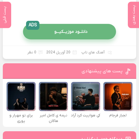
پست بعدی
پست قبلی
ADS
دانلــود موزیــکیـــو
آهنگ های تاپ
20 آوریل 2024
0 نظر
پست های پیشنهادی
لجباز فرجام
کی هواییت کرد آراد
نیمه ی کامل امیر
برای تو مهیار و
هاکان
پوری