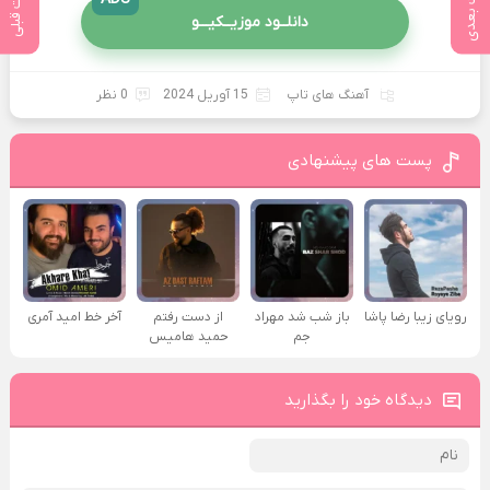
پست بعدی
پست قبلی
دانلــود موزیــکیـــو
آهنگ های تاپ
15 آوریل 2024
0 نظر
پست های پیشنهادی
رویای زیبا رضا پاشا
باز شب شد مهراد
از دست رفتم
آخر خط امید آمری
جم
حمید هامیس
دیدگاه خود را بگذارید