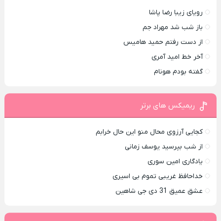
رویای زیبا رضا پاشا
باز شب شد مهراد جم
از دست رفتم حمید هامیس
آخر خط امید آمری
گفته بودم هونام
ریمیکس های برتر
کجایی آرزوی محال منو این حال خرابم
از شب بپرسید یوسف زمانی
یادگاری امین سوری
خداحافظ غریبی تموم بی اسیری
عشق عمیق 31 دی جی شاهین