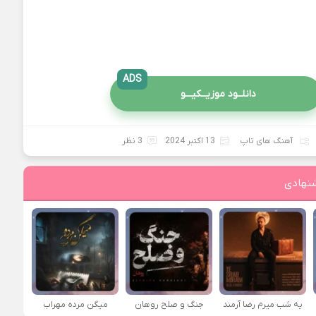
ADS
دانلــود موزیــکیـــو
آهنگ های تاپ
13 اکتبر 2024
3 نظر
نهادی
یه شب میرم رضا آرمند
جنگ و صلح روهان
میگن مرده مهراب