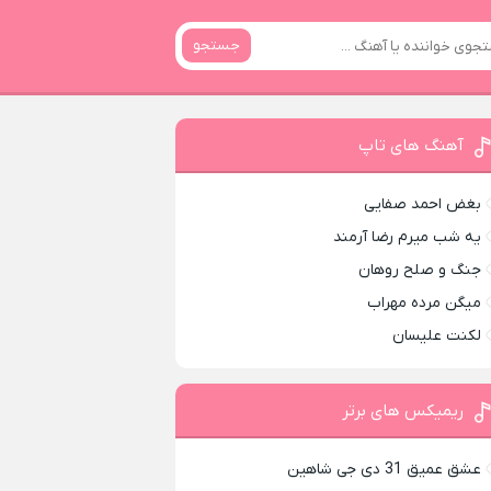
جستجو
آهنگ های تاپ
بغض احمد صفایی
یه شب میرم رضا آرمند
جنگ و صلح روهان
میگن مرده مهراب
لکنت علیسان
ریمیکس های برتر
عشق عمیق 31 دی جی شاهین