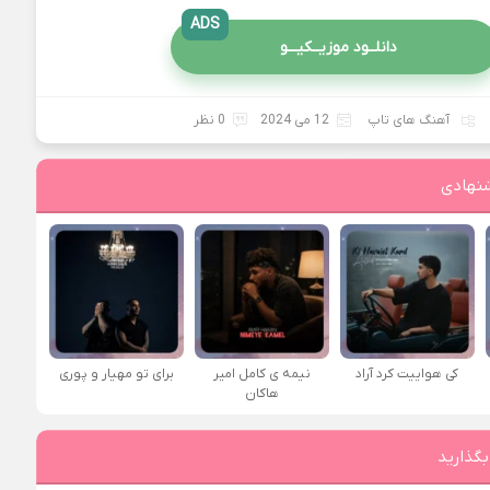
ADS
دانلــود موزیــکیـــو
آهنگ های تاپ
12 می 2024
0 نظر
نهادی
کی هواییت کرد آراد
نیمه ی کامل امیر
برای تو مهیار و پوری
هاکان
بگذارید