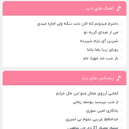
آهنگ های تاپ
دخترم میدونم که الان دلت تنگه ولی اجازه میدی
من از صدای گريه تو
شیرین آی یارم شیرینه
رویای زیبا رضا پاشا
باز شب شد مهراد جم
ریمیکس های برتر
کجایی آرزوی محال منو این حال خرابم
از شب بپرسید یوسف زمانی
یادگاری امین سوری
خداحافظ غریبی تموم بی اسیری
عشق عمیق 31 دی جی شاهین