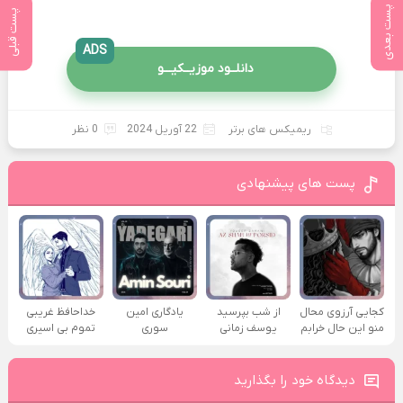
پست بعدی
پست قبلی
ADS
دانلــود موزیــکیـــو
ریمیکس های برتر
22 آوریل 2024
0 نظر
پست های پیشنهادی
کجایی آرزوی محال
از شب بپرسید
یادگاری امین
خداحافظ غریبی
منو این حال خرابم
یوسف زمانی
سوری
تموم بی اسیری
دیدگاه خود را بگذارید