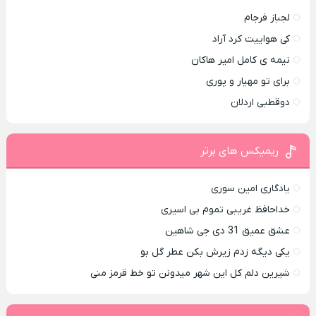
لجباز فرجام
کی هواییت کرد آراد
نیمه ی کامل امیر هاکان
برای تو مهیار و پوری
دوقطبی اردلان
ریمیکس های برتر
یادگاری امین سوری
خداحافظ غریبی تموم بی اسیری
عشق عمیق 31 دی جی شاهین
یکی دیگه زدم زیرش بکن عطر گل بو
شیرین دلم کل این شهر میدونن تو خط قرمز منی