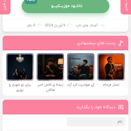
پست بعدی
پست قبلی
دانلــود موزیــکیـــو
آهنگ های تاپ
6 آوریل 2024
0 نظر
پست های پیشنهادی
لجباز فرجام
کی هواییت کرد آراد
نیمه ی کامل امیر
برای تو مهیار و
هاکان
پوری
دیدگاه خود را بگذارید