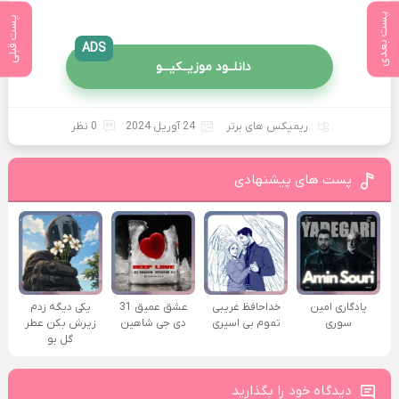
پست بعدی
پست قبلی
ADS
دانلــود موزیــکیـــو
ریمیکس های برتر
24 آوریل 2024
0 نظر
پست های پیشنهادی
یادگاری امین
خداحافظ غریبی
عشق عمیق 31
یکی دیگه زدم
سوری
تموم بی اسیری
دی جی شاهین
زیرش بکن عطر
گل بو
دیدگاه خود را بگذارید