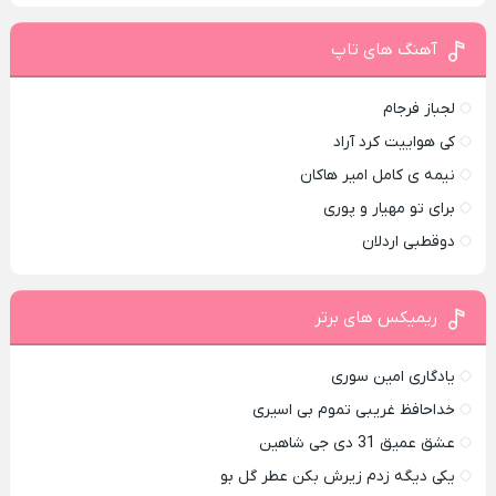
آهنگ های تاپ
لجباز فرجام
کی هواییت کرد آراد
نیمه ی کامل امیر هاکان
برای تو مهیار و پوری
دوقطبی اردلان
ریمیکس های برتر
یادگاری امین سوری
خداحافظ غریبی تموم بی اسیری
عشق عمیق 31 دی جی شاهین
یکی دیگه زدم زیرش بکن عطر گل بو