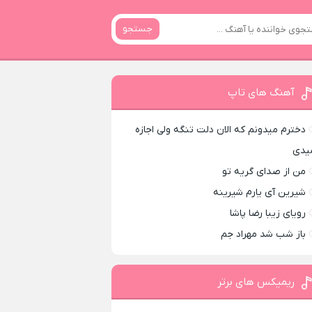
جستجو
آهنگ های تاپ
دخترم میدونم که الان دلت تنگه ولی اجازه
یدی
من از صدای گريه تو
شیرین آی یارم شیرینه
رویای زیبا رضا پاشا
باز شب شد مهراد جم
ریمیکس های برتر