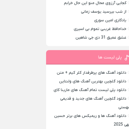
کجایی آرزوی محال منو این حال خرابم
از شب بپرسید یوسف زمانی
یادگاری امین سوری
خداحافظ غریبی تموم بی اسیری
عشق عمیق 31 دی جی شاهین
پلی لیست ها
دانلود آهنگ های پرطرفدار کلر کیم + متن
دانلود گلچین بهترین آهنگ های ولنتاین
دانلود پلی لیست تمام آهنگ های مارینا کای
دانلود گلچین آهنگ های جدید و قدیمی
هستی
دانلود آهنگ ها و ریمیکس های برتر حسین
ی 2025