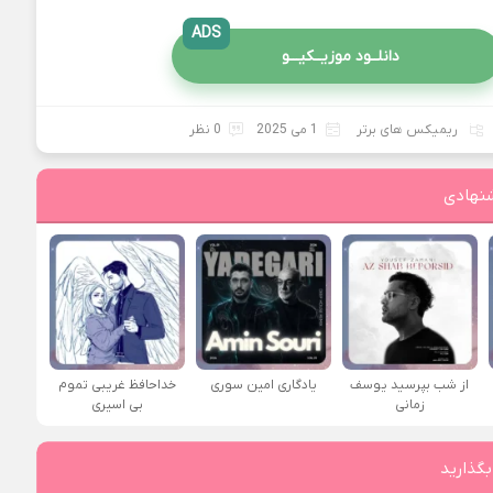
ADS
دانلــود موزیــکیـــو
ریمیکس های برتر
1 می 2025
0 نظر
نهادی
از شب بپرسید یوسف
یادگاری امین سوری
خداحافظ غریبی تموم
زمانی
بی اسیری
بگذارید