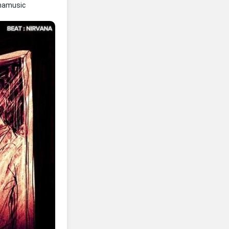
namusic