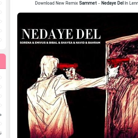
Download New Remix
Sammet
–
Nedaye Del
In Len
م
ته