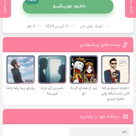
پست بعدی
پست قبلی
دانلــود موزیــکیـــو
آهنگ های تاپ
11 آوریل 2024
0 نظر
پست های پیشنهادی
دخترم میدونم که
من از صدای گريه
شیرین آی یارم
رویای زیبا رضا پاشا
الان دلت تنگه ولی
تو
شیرینه
اجازه میدی
دیدگاه خود را بگذارید