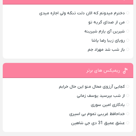
دخترم میدونم که الان دلت تنگه ولی اجازه میدی
من از صدای گريه تو
شیرین آی یارم شیرینه
رویای زیبا رضا پاشا
باز شب شد مهراد جم
ریمیکس های برتر
کجایی آرزوی محال منو این حال خرابم
از شب بپرسید یوسف زمانی
یادگاری امین سوری
خداحافظ غریبی تموم بی اسیری
عشق عمیق 31 دی جی شاهین