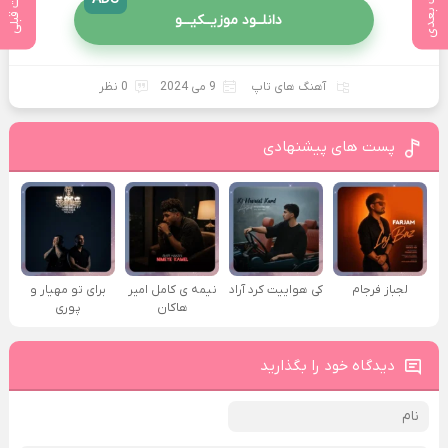
پست بعدی
پست قبلی
دانلــود موزیــکیـــو
آهنگ های تاپ
9 می 2024
0 نظر
پست های پیشنهادی
لجباز فرجام
کی هواییت کرد آراد
نیمه ی کامل امیر
برای تو مهیار و
هاکان
پوری
دیدگاه خود را بگذارید