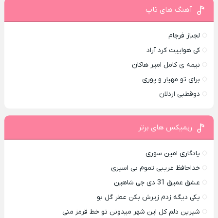
آهنگ های تاپ
لجباز فرجام
کی هواییت کرد آراد
نیمه ی کامل امیر هاکان
برای تو مهیار و پوری
دوقطبی اردلان
ریمیکس های برتر
یادگاری امین سوری
خداحافظ غریبی تموم بی اسیری
عشق عمیق 31 دی جی شاهین
یکی دیگه زدم زیرش بکن عطر گل بو
شیرین دلم کل این شهر میدونن تو خط قرمز منی