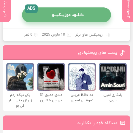
پست بعدی
پست قبلی
ADS
دانلــود موزیــکیـــو
ریمیکس های برتر
18 مارس 2025
0 نظر
پست های پیشنهادی
یادگاری امین
خداحافظ غریبی
عشق عمیق 31
یکی دیگه زدم
سوری
تموم بی اسیری
دی جی شاهین
زیرش بکن عطر
گل بو
دیدگاه خود را بگذارید