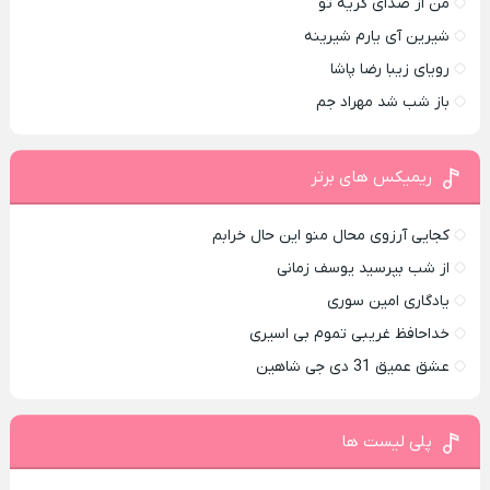
من از صدای گريه تو
شیرین آی یارم شیرینه
رویای زیبا رضا پاشا
باز شب شد مهراد جم
ریمیکس های برتر
کجایی آرزوی محال منو این حال خرابم
از شب بپرسید یوسف زمانی
یادگاری امین سوری
خداحافظ غریبی تموم بی اسیری
عشق عمیق 31 دی جی شاهین
پلی لیست ها