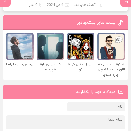
آهنگ های تاپ
4 می 2024
0 نظر
پست های پیشنهادی
دخترم میدونم که
من از صدای گريه
شیرین آی یارم
رویای زیبا رضا پاشا
الان دلت تنگه ولی
تو
شیرینه
اجازه میدی
دیدگاه خود را بگذارید