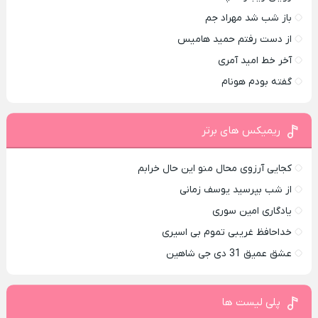
باز شب شد مهراد جم
از دست رفتم حمید هامیس
آخر خط امید آمری
گفته بودم هونام
ریمیکس های برتر
کجایی آرزوی محال منو این حال خرابم
از شب بپرسید یوسف زمانی
یادگاری امین سوری
خداحافظ غریبی تموم بی اسیری
عشق عمیق 31 دی جی شاهین
پلی لیست ها