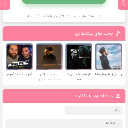
آهنگ های تاپ
9 آوریل 2024
0 نظر
پست های پیشنهادی
رویای زیبا رضا پاشا
باز شب شد مهراد
از دست رفتم
آخر خط امید آمری
جم
حمید هامیس
دیدگاه خود را بگذارید