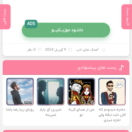
پست بعدی
پست قبلی
ADS
دانلــود موزیــکیـــو
آهنگ های تاپ
9 آوریل 2024
0 نظر
پست های پیشنهادی
دخترم میدونم که
من از صدای گريه
شیرین آی یارم
رویای زیبا رضا پاشا
الان دلت تنگه ولی
تو
شیرینه
اجازه میدی