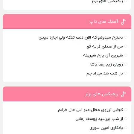
ریمیکس های برتر
آهنگ های تاپ
دخترم میدونم که الان دلت تنگه ولی اجازه میدی
من از صدای گريه تو
شیرین آی یارم شیرینه
رویای زیبا رضا پاشا
باز شب شد مهراد جم
ریمیکس های برتر
کجایی آرزوی محال منو این حال خرابم
از شب بپرسید یوسف زمانی
یادگاری امین سوری