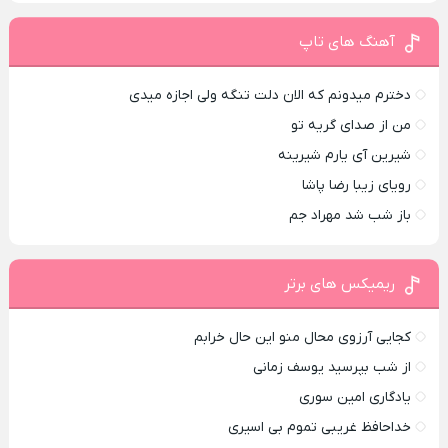
آهنگ های تاپ
دخترم میدونم که الان دلت تنگه ولی اجازه میدی
من از صدای گريه تو
شیرین آی یارم شیرینه
رویای زیبا رضا پاشا
باز شب شد مهراد جم
ریمیکس های برتر
کجایی آرزوی محال منو این حال خرابم
از شب بپرسید یوسف زمانی
یادگاری امین سوری
خداحافظ غریبی تموم بی اسیری