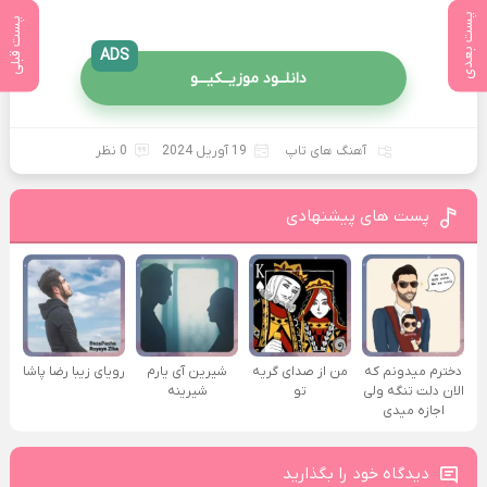
پست بعدی
پست قبلی
ADS
دانلــود موزیــکیـــو
آهنگ های تاپ
19 آوریل 2024
0 نظر
پست های پیشنهادی
دخترم میدونم که
من از صدای گريه
شیرین آی یارم
رویای زیبا رضا پاشا
الان دلت تنگه ولی
تو
شیرینه
اجازه میدی
دیدگاه خود را بگذارید