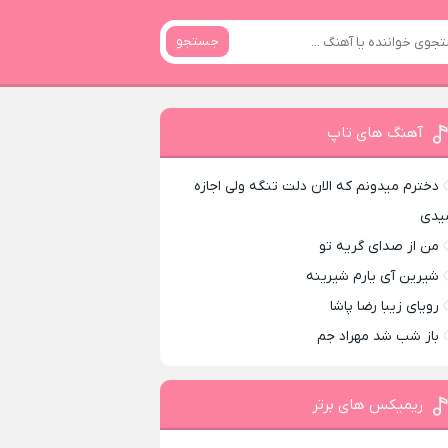
جستجو
آهنگ های تاپ
دخترم میدونم که الان دلت تنگه ولی اجازه
یدی
من از صدای گريه تو
شیرین آی یارم شیرینه
رویای زیبا رضا پاشا
باز شب شد مهراد جم
ریمیکس های برتر