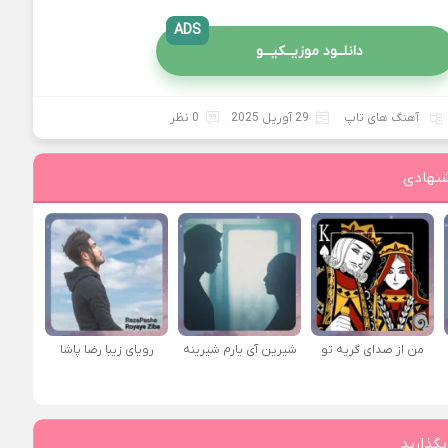
ADS
دانلــود موزیــکیـــو
آهنگ های تاپ
29 آوریل 2025
0 نظر
نهادی
من از صدای گريه تو
شیرین آی یارم شیرینه
رویای زیبا رضا پاشا
بگذارید