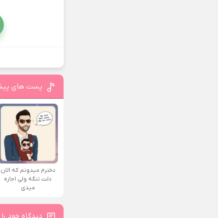
پست های پیش
دخترم میدونم که الان
دلت تنگه ولی اجازه
میدی
دیدگاه خود را 