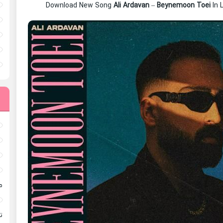
Download New Song
Ali Ardavan
–
Beynemoon Toei
In 
م
ته