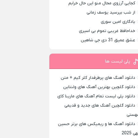
کجایی آرزوی محال منو این حال خرابم
از شب بپرسید یوسف زمانی
یادگاری امین سوری
خداحافظ غریبی تموم بی اسیری
عشق عمیق 31 دی جی شاهین
پلی لیست ها
دانلود آهنگ های پرطرفدار کلر کیم + متن
دانلود گلچین بهترین آهنگ های ولنتاین
دانلود پلی لیست تمام آهنگ های مارینا کای
دانلود گلچین آهنگ های جدید و قدیمی
هستی
دانلود آهنگ ها و ریمیکس های برتر حسین
ی 2025