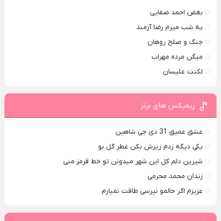
بغض احمد صفایی
یه شب میرم رضا آرمند
جنگ و صلح روهان
میگن مرده مهراب
لکنت علیسان
ریمیکس های برتر
عشق عمیق 31 دی جی شاهین
یکی دیگه زدم زیرش بکن عطر گل بو
شیرین دلم کل این شهر میدونن تو خط قرمز منی
زندان محمد محرمی
عزیزم اگر حالمو نپرسی طاقت نمیارم