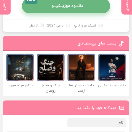
پست بعدی
پست قبلی
دانلــود موزیــکیـــو
آهنگ های تاپ
8 می 2024
0 نظر
پست های پیشنهادی
بغض احمد صفایی
یه شب میرم رضا
جنگ و صلح
میگن مرده مهراب
آرمند
روهان
دیدگاه خود را بگذارید