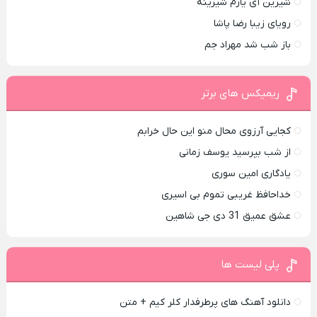
شیرین آی یارم شیرینه
رویای زیبا رضا پاشا
باز شب شد مهراد جم
ریمیکس های برتر
کجایی آرزوی محال منو این حال خرابم
از شب بپرسید یوسف زمانی
یادگاری امین سوری
خداحافظ غریبی تموم بی اسیری
عشق عمیق 31 دی جی شاهین
پلی لیست ها
دانلود آهنگ های پرطرفدار کلر کیم + متن