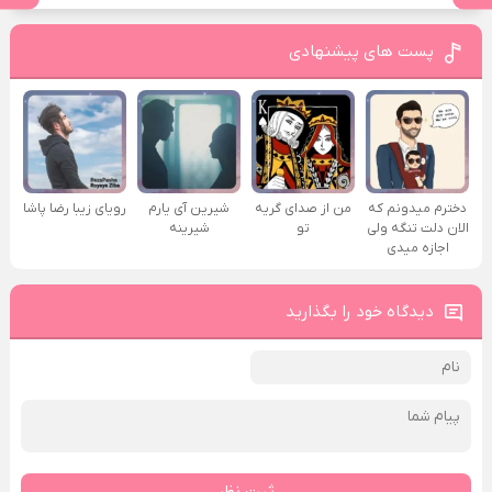
پست های پیشنهادی
دخترم میدونم که
من از صدای گريه
شیرین آی یارم
رویای زیبا رضا پاشا
الان دلت تنگه ولی
تو
شیرینه
اجازه میدی
دیدگاه خود را بگذارید