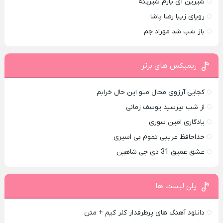
شیرین آی یارم شیرینه
رویای زیبا رضا پاشا
باز شب شد مهراد جم
ریمیکس های برتر
کجایی آرزوی محال منو این حال خرابم
از شب بپرسید یوسف زمانی
یادگاری امین سوری
خداحافظ غریبی تموم بی اسیری
عشق عمیق 31 دی جی شاهین
پلی لیست ها
دانلود آهنگ های پرطرفدار کلر کیم + متن