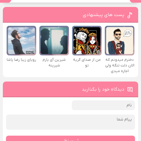
پست های پیشنهادی
دخترم میدونم که
من از صدای گريه
شیرین آی یارم
رویای زیبا رضا پاشا
الان دلت تنگه ولی
تو
شیرینه
اجازه میدی
دیدگاه خود را بگذارید