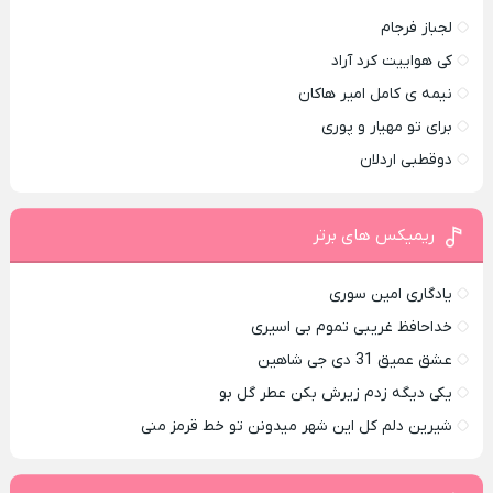
لجباز فرجام
کی هواییت کرد آراد
نیمه ی کامل امیر هاکان
برای تو مهیار و پوری
دوقطبی اردلان
ریمیکس های برتر
یادگاری امین سوری
خداحافظ غریبی تموم بی اسیری
عشق عمیق 31 دی جی شاهین
یکی دیگه زدم زیرش بکن عطر گل بو
شیرین دلم کل این شهر میدونن تو خط قرمز منی