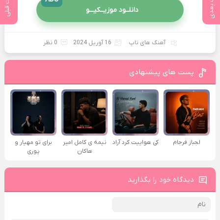
پست بعدی
پست قبلی
دانلــود موزیــکیـــو
آهنگ های تاپ
16 آوریل 2024
0 نظر
پست های پیشنهادی
لجباز فرجام
کی هواییت کرد آراد
نیمه ی کامل امیر
برای تو مهیار و
هاکان
پوری
دیدگاه خود را بگذارید