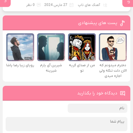
آهنگ های تاپ
27 مارس 2024
0 نظر
پست های پیشنهادی
دخترم میدونم که
من از صدای گريه
شیرین آی یارم
رویای زیبا رضا پاشا
الان دلت تنگه ولی
تو
شیرینه
اجازه میدی
دیدگاه خود را بگذارید