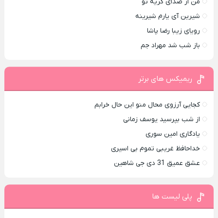
من از صدای گريه تو
شیرین آی یارم شیرینه
رویای زیبا رضا پاشا
باز شب شد مهراد جم
ریمیکس های برتر
کجایی آرزوی محال منو این حال خرابم
از شب بپرسید یوسف زمانی
یادگاری امین سوری
خداحافظ غریبی تموم بی اسیری
عشق عمیق 31 دی جی شاهین
پلی لیست ها