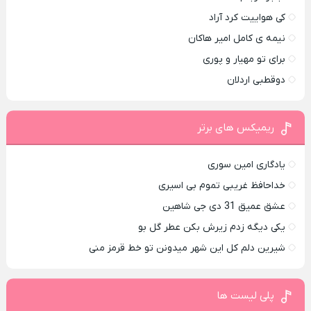
کی هواییت کرد آراد
نیمه ی کامل امیر هاکان
برای تو مهیار و پوری
دوقطبی اردلان
ریمیکس های برتر
یادگاری امین سوری
خداحافظ غریبی تموم بی اسیری
عشق عمیق 31 دی جی شاهین
یکی دیگه زدم زیرش بکن عطر گل بو
شیرین دلم کل این شهر میدونن تو خط قرمز منی
پلی لیست ها