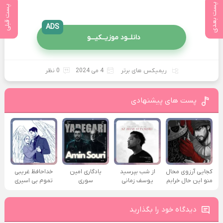
پست بعدی
پست قبلی
ADS
دانلــود موزیــکیـــو
ریمیکس های برتر
4 می 2024
0 نظر
پست های پیشنهادی
کجایی آرزوی محال
از شب بپرسید
یادگاری امین
خداحافظ غریبی
منو این حال خرابم
یوسف زمانی
سوری
تموم بی اسیری
دیدگاه خود را بگذارید