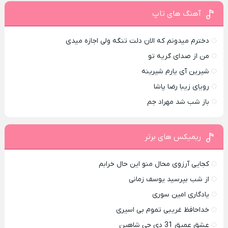
آهنگ های تاپ
دخترم میدونم که الان دلت تنگه ولی اجازه میدی
من از صدای گريه تو
شیرین آی یارم شیرینه
رویای زیبا رضا پاشا
باز شب شد مهراد جم
ریمیکس های برتر
کجایی آرزوی محال منو این حال خرابم
از شب بپرسید یوسف زمانی
یادگاری امین سوری
خداحافظ غریبی تموم بی اسیری
عشق عمیق 31 دی جی شاهین