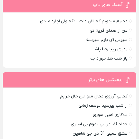
آهنگ های تاپ
دخترم میدونم که الان دلت تنگه ولی اجازه میدی
من از صدای گريه تو
شیرین آی یارم شیرینه
رویای زیبا رضا پاشا
باز شب شد مهراد جم
ریمیکس های برتر
کجایی آرزوی محال منو این حال خرابم
از شب بپرسید یوسف زمانی
یادگاری امین سوری
خداحافظ غریبی تموم بی اسیری
عشق عمیق 31 دی جی شاهین