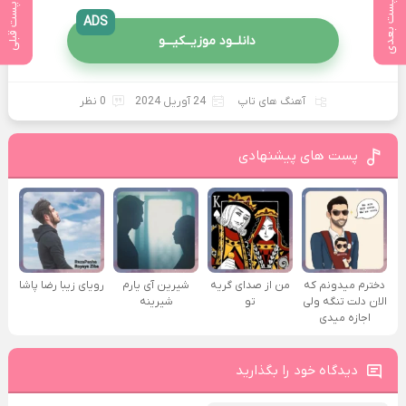
پست بعدی
پست قبلی
ADS
دانلــود موزیــکیـــو
آهنگ های تاپ
24 آوریل 2024
0 نظر
پست های پیشنهادی
دخترم میدونم که
من از صدای گريه
شیرین آی یارم
رویای زیبا رضا پاشا
الان دلت تنگه ولی
تو
شیرینه
اجازه میدی
دیدگاه خود را بگذارید