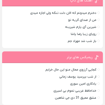
آهنگ های تاپ
دخترم میدونم که الان دلت تنگه ولی اجازه میدی
من از صدای گريه تو
شیرین آی یارم شیرینه
رویای زیبا رضا پاشا
باز شب شد مهراد جم
ریمیکس های برتر
کجایی آرزوی محال منو این حال خرابم
از شب بپرسید یوسف زمانی
یادگاری امین سوری
خداحافظ غریبی تموم بی اسیری
عشق عمیق 31 دی جی شاهین