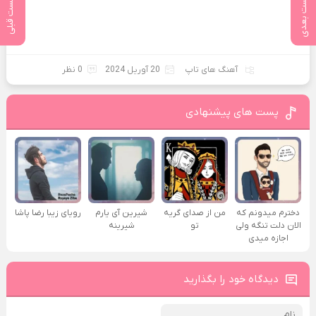
پست بعدی
پست قبلی
آهنگ های تاپ
20 آوریل 2024
0 نظر
پست های پیشنهادی
دخترم میدونم که
من از صدای گريه
شیرین آی یارم
رویای زیبا رضا پاشا
الان دلت تنگه ولی
تو
شیرینه
اجازه میدی
دیدگاه خود را بگذارید