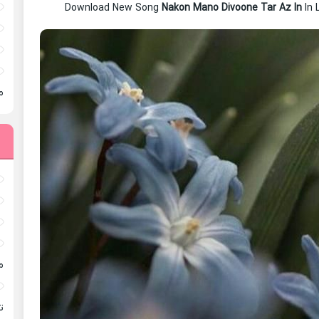
Download New Song
Nakon Mano Divoone Tar Az In
In 
م
م
ته