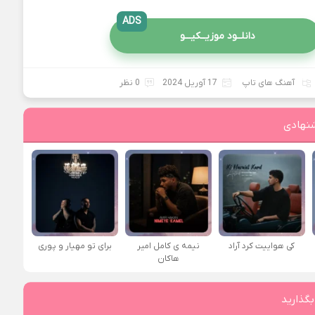
ADS
دانلــود موزیــکیـــو
آهنگ های تاپ
17 آوریل 2024
0 نظر
نهادی
کی هواییت کرد آراد
نیمه ی کامل امیر
برای تو مهیار و پوری
هاکان
بگذارید